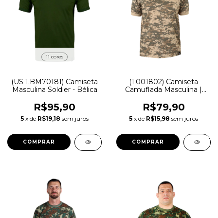
11 cores
(US 1.BM70181) Camiseta
(1.001802) Camiseta
Masculina Soldier - Bélica
Camuflada Masculina |
Digital Areia - Treme Terra
R$95,90
R$79,90
5
x de
R$19,18
sem juros
5
x de
R$15,98
sem juros
COMPRAR
COMPRAR