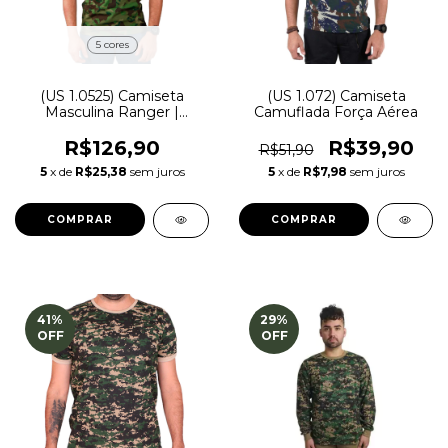
5 cores
(US 1.0525) Camiseta
(US 1.072) Camiseta
Masculina Ranger |
Camuflada Força Aérea
Camuflado - Bélica
R$126,90
R$39,90
R$51,90
5
x de
R$25,38
sem juros
5
x de
R$7,98
sem juros
COMPRAR
COMPRAR
41
%
29
%
OFF
OFF