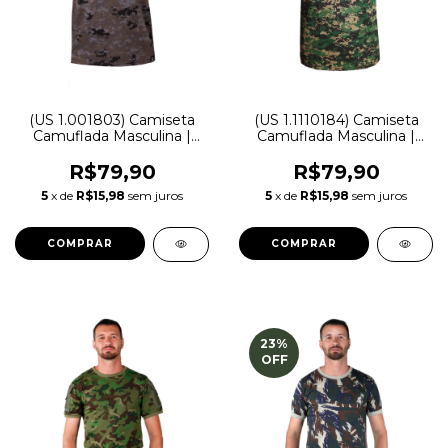
(US 1.001803) Camiseta
(US 1.1110184) Camiseta
Camuflada Masculina |
Camuflada Masculina |
Petróleo - Treme Terra
Marpat - Treme Terra
R$79,90
R$79,90
5
x de
R$15,98
sem juros
5
x de
R$15,98
sem juros
COMPRAR
COMPRAR
23
%
OFF