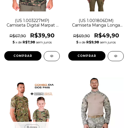
(US 1.003227MP)
(US 1.001806DM)
Camiseta Digital Marpat -
Camiseta Manga Longa
Bravo Militar
Digital Marpat - Bravo
Militar
R$39,90
R$49,90
R$67,90
R$69,90
5
x de
R$7,98
sem juros
5
x de
R$9,98
sem juros
COMPRAR
COMPRAR
8 cores