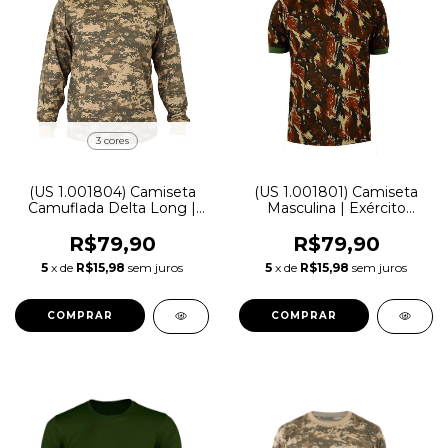
3 cores
(US 1.001804) Camiseta
(US 1.001801) Camiseta
Camuflada Delta Long |
Masculina | Exército
Treme Terra
Brasileiro - Treme Terra
R$79,90
R$79,90
5
x de
R$15,98
sem juros
5
x de
R$15,98
sem juros
COMPRAR
COMPRAR