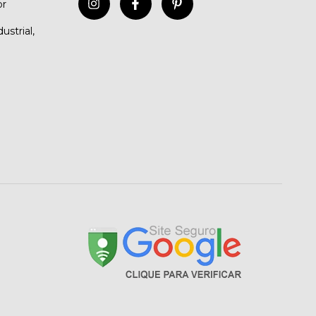
br
ustrial,