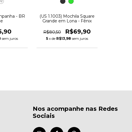
+2
mpanha - BR
(US 1.1003) Mochila Square
ce
Grande em Lona - Fênix
5,90
R$69,90
R$80,50
8
sem juros
5
x de
R$13,98
sem juros
Nos acompanhe nas Redes
Sociais