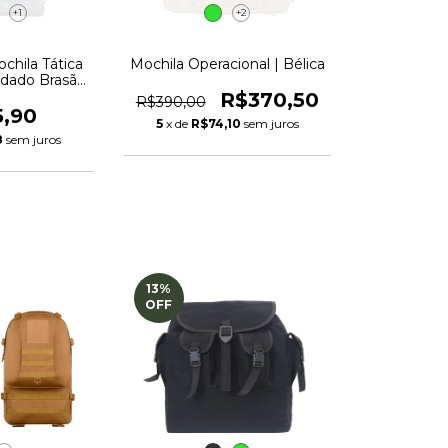
+1
+2
ochila Tática
Mochila Operacional | Bélica
dado Brasão
 Terra
R$370,50
R$390,00
5,90
5
x de
R$74,10
sem juros
8
sem juros
13
%
OFF