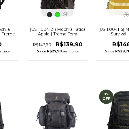
+1
+9
chila
(US 1.004121) Mochila Tática
(US 1.004115) M
 - Treme
Apolo | Treme Terra
Survival 
0
R$139,90
R$14
R$147,90
 juros
5
x de
R$27,98
sem juros
5
x de
R$29,7
8
%
OFF