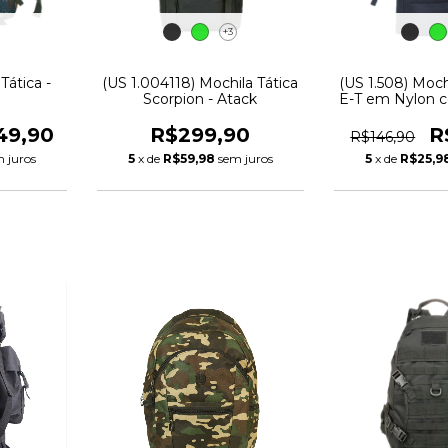
+3
Tática -
(US 1.004118) Mochila Tática
(US 1.508) Moch
Scorpion - Atack
E-T em Nylon 
- Fên
49,90
R$299,90
R
R$146,90
 juros
5
x de
R$59,98
sem juros
5
x de
R$25,9