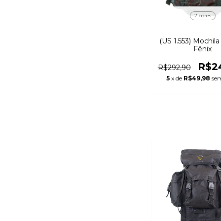
2 cores
(US 1.553) Mochila 
Fênix
R$2
R$292,90
5
x de
R$49,98
sem