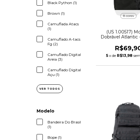
Black Python (1)
Brown (1)
8 cores
Camuflada Atacs
(1)
(US 1.00517) Mo
Dobrável Atlantic
Camuflado A-tacs
Terra
Fg (2)
R$69,9
Camuflado Digital
5
x de
R$13,98
sem
Areia (3)
Camuflado Digital
Açu (1)
VER TODOS
Modelo
Bandeira Do Brasil
(1)
Bope (1)