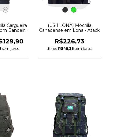
+1
ila Cargueira
(US 1.LONA) Mochila
com Bandeira
Canadense em Lona - Atack
ix
$129,90
R$226,73
8
sem juros
5
x de
R$45,35
sem juros