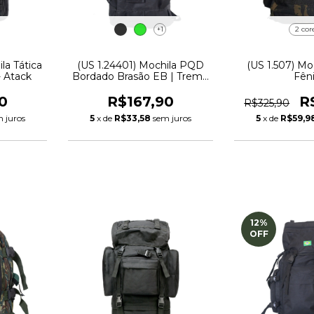
+1
2 cor
la Tática
(US 1.24401) Mochila PQD
(US 1.507) Mo
- Atack
Bordado Brasão EB | Treme
Fên
Terra
0
R$167,90
R
R$325,90
 juros
5
x de
R$33,58
sem juros
5
x de
R$59,9
12
%
OFF