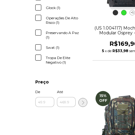
Glock (1)
+5
Operações De Alto
Risco (1)
(US 1.004117) Mochi
Modular Osprey 
Preservando A Paz
(1)
R$169,9
Swat (1)
5
x de
R$33,98
sem
Tropa De Elite
Negativo (1)
Preço
De
Até
15
%
OFF