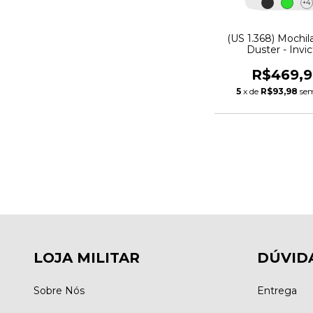
+4
(US 1.368) Mochil
Duster - Invi
R$469,
5
x de
R$93,98
sem
LOJA MILITAR
DÚVID
Sobre Nós
Entrega