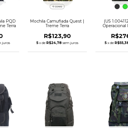
4 cores
hila PQD
Mochila Camuflada Quest |
(US 1.00411
me Terra
Treme Terra
Operacional 
0
R$123,90
R$27
 juros
5
x de
R$24,78
sem juros
5
x de
R$55,3