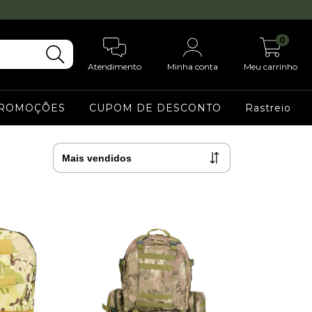
0
Atendimento
Minha conta
Meu carrinho
ROMOÇÕES
CUPOM DE DESCONTO
Rastreio