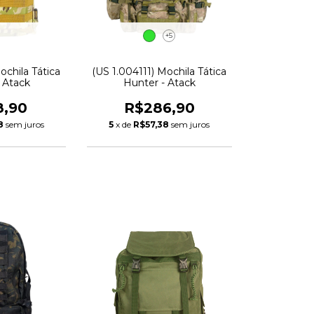
+5
ochila Tática
(US 1.004111) Mochila Tática
- Atack
Hunter - Atack
8,90
R$286,90
8
sem juros
5
x de
R$57,38
sem juros