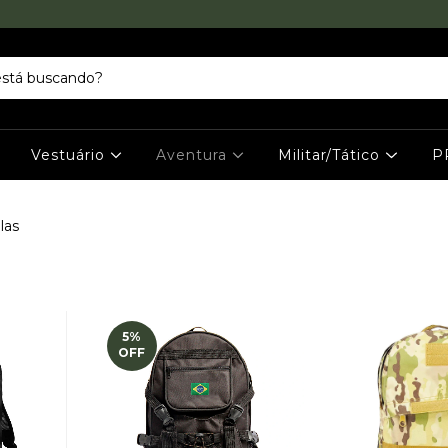
Vestuário
Aventura
Militar/Tático
P
las
5
%
OFF