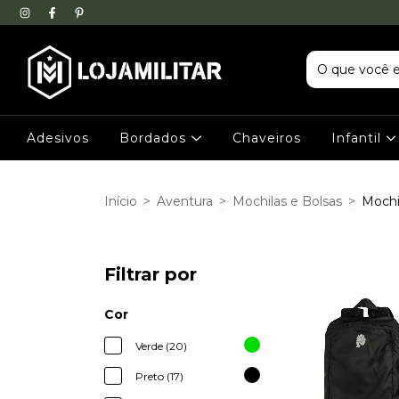
Adesivos
Bordados
Chaveiros
Infantil
Início
>
Aventura
>
Mochilas e Bolsas
>
Mochi
Filtrar por
Cor
Verde (20)
Preto (17)