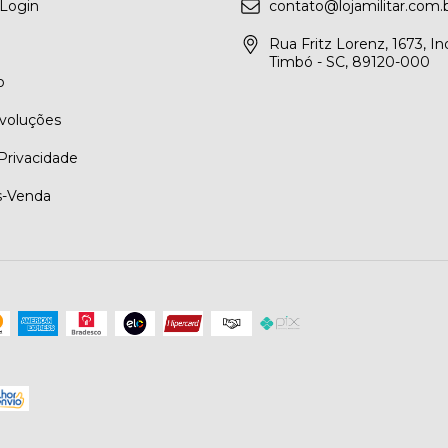
 Login
contato@lojamilitar.com.
Rua Fritz Lorenz, 1673, Ind
Timbó - SC, 89120-000
o
evoluções
 Privacidade
s-Venda