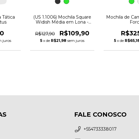
a Tática
(US 1.1006) Mochila Square
Mochila de Ca
ctus
Widish Média em Lona -
For
Fênix
90
R$109,90
R$32
R$127,90
 juros
5
x de
R$21,98
sem juros
5
x de
R$65,1
AS
FALE CONOSCO
+554733338017