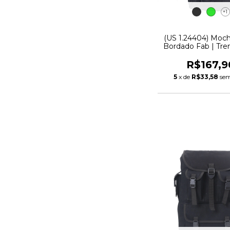
+1
(US 1.24404) Moc
Bordado Fab | Tre
R$167,9
5
x de
R$33,58
sem