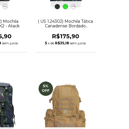
+4
+1
2) Mochila
( US 1.24302) Mochila Tática
K2 - Atack
Canadense Bordado
Bandeira | Treme Terra
6,90
R$175,90
8
sem juros
5
x de
R$35,18
sem juros
5
%
OFF