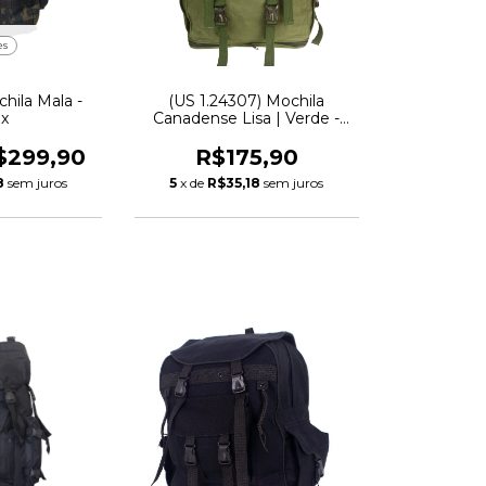
es
chila Mala -
(US 1.24307) Mochila
ix
Canadense Lisa | Verde -
Elite
$299,90
R$175,90
8
sem juros
5
x de
R$35,18
sem juros