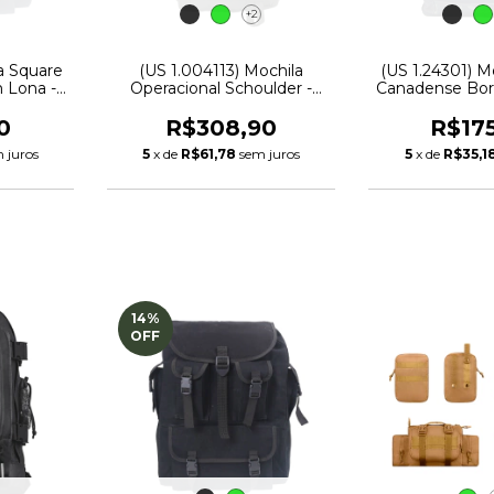
+2
a Square
(US 1.004113) Mochila
(US 1.24301) M
 Lona -
Operacional Schoulder -
Canadense Bor
Atack
| Treme
0
R$308,90
R$17
 juros
5
x de
R$61,78
sem juros
5
x de
R$35,1
14
%
OFF