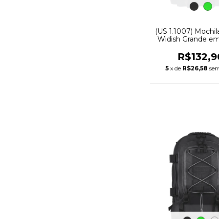
(US 1.1007) Mochil
Widish Grande em
Fênix
R$132,9
5
x de
R$26,58
sem