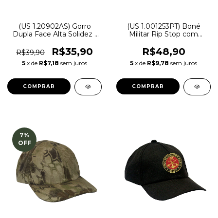
(US 1.20902AS) Gorro
(US 1.001253PT) Boné
Dupla Face Alta Solidez |
Militar Rip Stop com
Exército Brasileiro - Atack
Patch Aplicado FAB
Esquadrilha da Fumaça |
R$35,90
R$48,90
R$39,90
Preta - Atack
5
x de
R$7,18
sem juros
5
x de
R$9,78
sem juros
COMPRAR
7
%
OFF