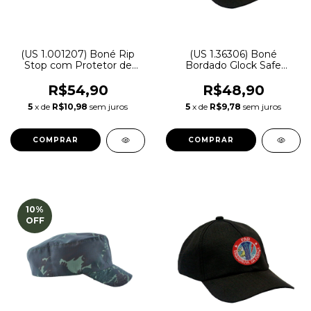
(US 1.001207) Boné Rip
(US 1.36306) Boné
Stop com Protetor de
Bordado Glock Safe
Pescoço Liso | Camuflado
Action Pistols | Preta -
Exército Brasileiro - Atack
Atack
R$54,90
R$48,90
5
x de
R$10,98
sem juros
5
x de
R$9,78
sem juros
10
%
OFF