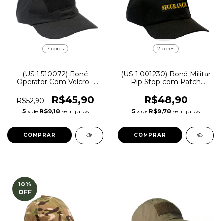
7 cores
2 cores
(US 1.510072) Boné
(US 1.001230) Boné Militar
Operator Com Velcro -
Rip Stop com Patch
Bravo
Aplicado Segurança |
Preta - Atack
R$45,90
R$48,90
R$52,90
5
x de
R$9,18
sem juros
5
x de
R$9,78
sem juros
COMPRAR
COMPRAR
10
%
OFF