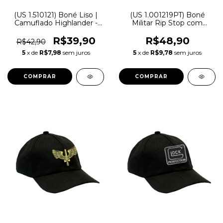
(US 1.510121) Boné Liso |
(US 1.001219PT) Boné
Camuflado Highlander -
Militar Rip Stop com
Bravo
Patch Aplicado Corpo de
Fuzileiros | Preta - Atack
R$39,90
R$48,90
R$42,90
5
x de
R$7,98
sem juros
5
x de
R$9,78
sem juros