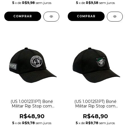
5
x de
R$9,98
sem juros
5
x de
R$9,58
sem juros
(US 1.001231PT) Boné
(US 1.001251PT) Boné
Militar Rip Stop com
Militar Rip Stop com
Patch Aplicado Sniper |
Patch Aplicado Opresso
Preta - Atack
Liber | Preta - Atack
R$48,90
R$48,90
5
x de
R$9,78
sem juros
5
x de
R$9,78
sem juros