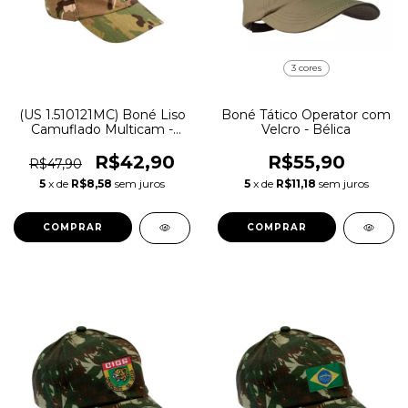
3 cores
(US 1.510121MC) Boné Liso
Boné Tático Operator com
Camuflado Multicam -
Velcro - Bélica
Bravo
R$42,90
R$55,90
R$47,90
5
x de
R$8,58
sem juros
5
x de
R$11,18
sem juros
COMPRAR