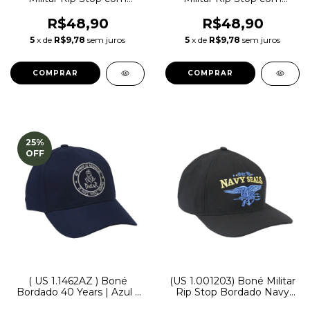
Patch Aplicado Forças
Patch Aplicado Bope |
Especiais | Preta - Atack
Preta - Atack
R$48,90
R$48,90
5
x de
R$9,78
sem juros
5
x de
R$9,78
sem juros
25
%
OFF
( US 1.1462AZ ) Boné
(US 1.001203) Boné Militar
Bordado 40 Years | Azul -
Rip Stop Bordado Navy
Dakar
Seals