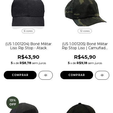
6 cores
12 cores
(US 1.001204) Boné Militar
(US 1.001205) Boné Militar
Liso Rip Stop - Atack
Rip Stop Liso | Camuflado
- Atack
R$43,90
R$45,90
5
x de
R$8,78
sem juros
5
x de
R$9,18
sem juros
COMPRAR
COMPRAR
13
%
OFF