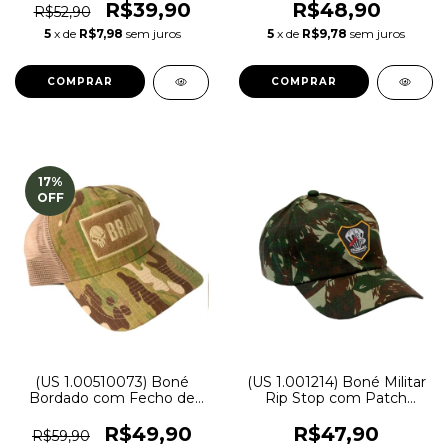
R$39,90
R$48,90
R$52,90
5
x de
R$7,98
sem juros
5
x de
R$9,78
sem juros
COMPRAR
17
%
OFF
(US 1.00510073) Boné
(US 1.001214) Boné Militar
Bordado com Fecho de
Rip Stop com Patch
contato - Bravo Militar
Aplicado Forças Especiais |
Camuflada Exército
R$49,90
R$47,90
R$59,90
Brasileiro - Atack