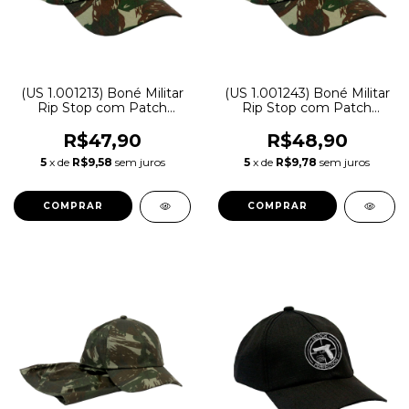
(US 1.001213) Boné Militar
(US 1.001243) Boné Militar
Rip Stop com Patch
Rip Stop com Patch
Aplicado CIGS |
Aplicado Bandeira do Brasil
Camuflada Exército
| Camuflada Exército
R$47,90
R$48,90
Brasileiro - Atack
Brasileiro - Atack
5
x de
R$9,58
sem juros
5
x de
R$9,78
sem juros