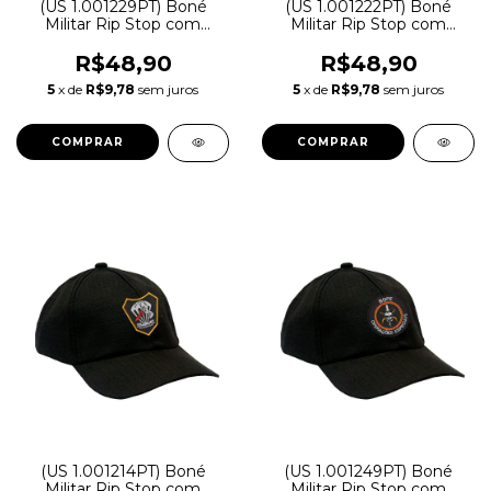
(US 1.001229PT) Boné
(US 1.001222PT) Boné
Militar Rip Stop com
Militar Rip Stop com
Patch Aplicado Sabre
Patch Aplicado Glock
Alado FAB | Preta - Atack
Perfection | Preta - Atack
R$48,90
R$48,90
5
x de
R$9,78
sem juros
5
x de
R$9,78
sem juros
(US 1.001214PT) Boné
(US 1.001249PT) Boné
Militar Rip Stop com
Militar Rip Stop com