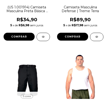
(US 1.001914) Camiseta
Camiseta Masculina
Masculina Preta Básica |
Defense | Treme Terra
Treme Terra
R$34,90
R$89,90
5
x de
R$6,98
sem juros
5
x de
R$17,98
sem juros
COMPRAR
COMPRAR
5 cores