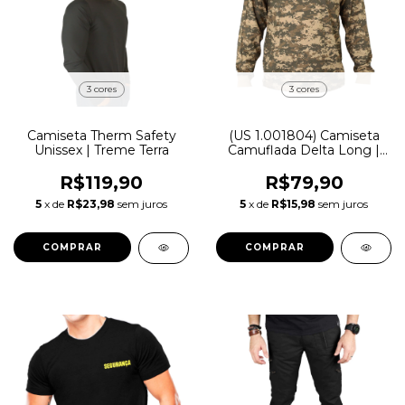
3 cores
3 cores
Camiseta Therm Safety
(US 1.001804) Camiseta
Unissex | Treme Terra
Camuflada Delta Long |
Treme Terra
R$119,90
R$79,90
5
x de
R$23,98
sem juros
5
x de
R$15,98
sem juros
COMPRAR
COMPRAR