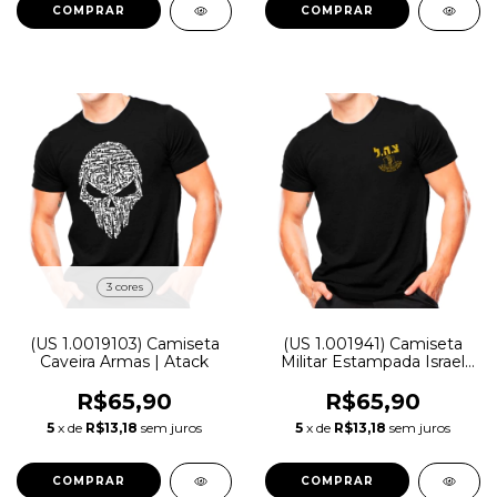
COMPRAR
COMPRAR
3 cores
(US 1.0019103) Camiseta
(US 1.001941) Camiseta
Caveira Armas | Atack
Militar Estampada Israel
Defense Force | Preta -
Atack
R$65,90
R$65,90
5
x de
R$13,18
sem juros
5
x de
R$13,18
sem juros
COMPRAR
COMPRAR