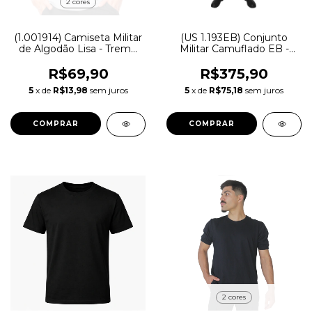
2 cores
(1.001914) Camiseta Militar
(US 1.193EB) Conjunto
de Algodão Lisa - Treme
Militar Camuflado EB -
Terra
Modelo Novo ‌em RIP
STOP
R$69,90
R$375,90
5
x de
R$13,98
sem juros
5
x de
R$75,18
sem juros
COMPRAR
COMPRAR
2 cores