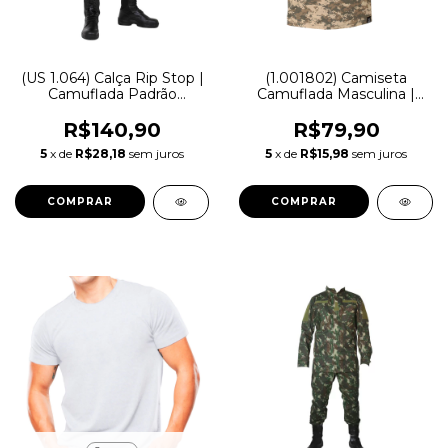
(US 1.064) Calça Rip Stop |
(1.001802) Camiseta
Camuflada Padrão
Camuflada Masculina |
Exército Brasileiro - Elite
Digital Areia - Treme Terra
R$140,90
R$79,90
5
x de
R$28,18
sem juros
5
x de
R$15,98
sem juros
COMPRAR
COMPRAR