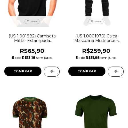
2 cores
8 cores
(US 1.001982) Camiseta
(US 1.0001970) Calça
Militar Estampada
Masculina Multiforce -
Segurança - Atack
Bélica
R$65,90
R$259,90
5
x de
R$13,18
sem juros
5
x de
R$51,98
sem juros
COMPRAR
COMPRAR