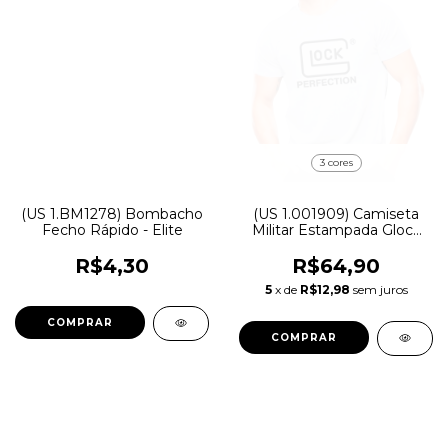
3 cores
(US 1.BM1278) Bombacho
(US 1.001909) Camiseta
Fecho Rápido - Elite
Militar Estampada Glock
Perfection - Atack
R$4,30
R$64,90
5
x de
R$12,98
sem juros
COMPRAR