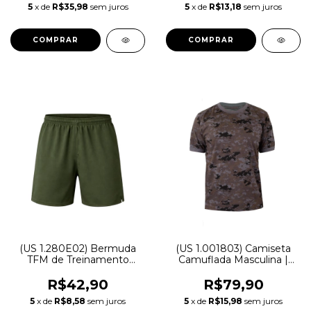
5
x de
R$35,98
sem juros
5
x de
R$13,18
sem juros
COMPRAR
COMPRAR
(US 1.280E02) Bermuda
(US 1.001803) Camiseta
TFM de Treinamento
Camuflada Masculina |
Soldado | Treme Terra
Petróleo - Treme Terra
R$42,90
R$79,90
5
x de
R$8,58
sem juros
5
x de
R$15,98
sem juros