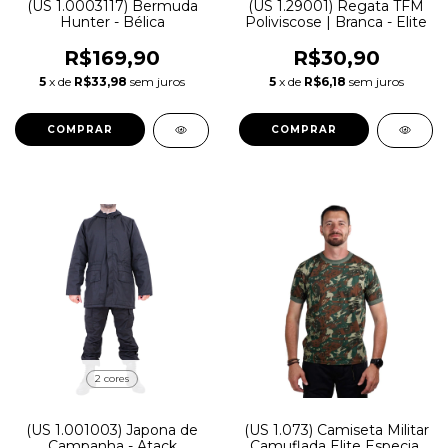
(US 1.0003117) Bermuda
(US 1.29001) Regata TFM
Hunter - Bélica
Poliviscose | Branca - Elite
R$169,90
R$30,90
5
x de
R$33,98
sem juros
5
x de
R$6,18
sem juros
COMPRAR
COMPRAR
2 cores
(US 1.001003) Japona de
(US 1.073) Camiseta Militar
Campanha - Atack
Camuflada Elite Especial