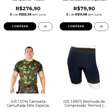
Algodão
R$276,90
R$79,90
5
x de
R$55,38
sem juros
5
x de
R$15,98
sem juros
COMPRAR
COMPRAR
(US 1.074) Camiseta
(US 1.6901) Bermuda de
Camuflada Elite Especial
Compressão Térmica |
Helanca Light
Treme Terra