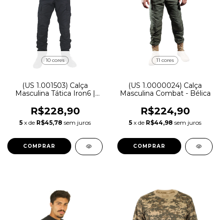
10 cores
11 cores
(US 1.001503) Calça
(US 1.0000024) Calça
Masculina Tática Iron6 |
Masculina Combat - Bélica
Treme Terra
R$228,90
R$224,90
5
x de
R$45,78
sem juros
5
x de
R$44,98
sem juros
COMPRAR
COMPRAR