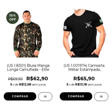
10
%
OFF
(US 1.8301) Blusa Manga
(US 1.001974) Camiseta
Longa Camuflada - Elite
Militar Estampada
Exército Brasileiro | Preta -
Atack
R$62,90
R$65,90
R$69,90
5
x de
R$12,58
sem juros
5
x de
R$13,18
sem juros
COMPRAR
COMPRAR