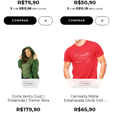
R$79,90
R$50,90
5
x de
R$15,98
sem juros
5
x de
R$10,18
sem juros
COMPRAR
COMPRAR
2 cores
3 cores
Corta Vento Gust |
Camiseta Militar
Poliamida | Treme Terra
Estampada Glock G43 -
Atack
R$179,90
R$65,90