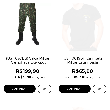
(US 1.067EB) Calça Militar
(US 1.001964) Camiseta
Camuflada Exército
Militar Estampada
Brasileiro - Modelo Novo
Comandos | Preta - Atack
R$199,90
R$65,90
5
x de
R$39,98
sem juros
5
x de
R$13,18
sem juros
COMPRAR
COMPRAR