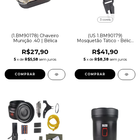
3 cores
(1.BM90178) Chaveiro
(US 1.BM90179)
Munição .40 | Bélica
Mosquetão Tático - Bélica
Militar
R$27,90
R$41,90
5
x de
R$5,58
sem juros
5
x de
R$8,38
sem juros
COMPRAR