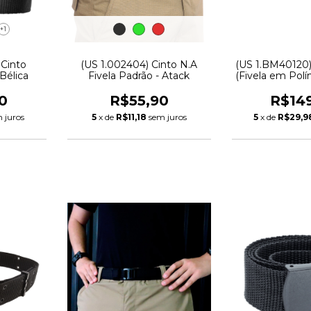
+1
 Cinto
(US 1.002404) Cinto N.A
(US 1.BM40120)
Bélica
Fivela Padrão - Atack
(Fivela em Polí
- Bél
0
R$55,90
R$14
 juros
5
x de
R$11,18
sem juros
5
x de
R$29,9