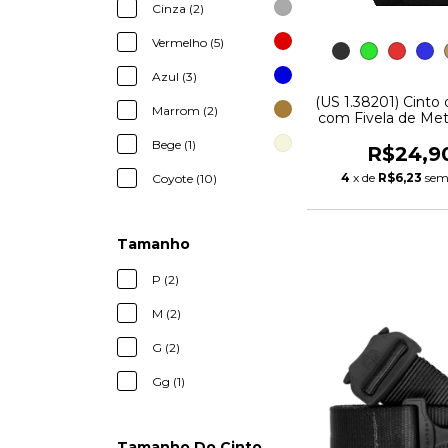
Cinza (2)
Vermelho (5)
Azul (3)
(US 1.38201) Cinto
Marrom (2)
com Fivela de Meta
Bege (1)
R$24,9
4
x de
R$6,23
sem
Coyote (10)
Tamanho
P (2)
M (2)
G (2)
Gg (1)
Tamanho Do Cinto