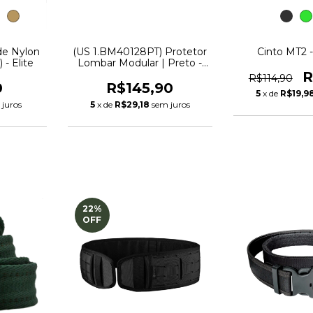
 de Nylon
(US 1.BM40128PT) Protetor
Cinto MT2 -
 - Elite
Lombar Modular | Preto -
Bélica
R
R$114,90
0
R$145,90
5
x de
R$19,9
 juros
5
x de
R$29,18
sem juros
22
%
OFF