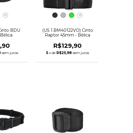
+1
+1
Cinto BDU
(US 1.BM40122VO) Cinto
Bélica
Raptor 45mm - Bélica
,90
R$129,90
8
sem juros
5
x de
R$25,98
sem juros