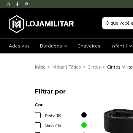
Adesivos
Bordados
Chaveiros
Infantil
Início
>
Militar | Tático
>
Cintos
>
Cintos Milita
Filtrar por
Cor
Preto (19)
Verde (16)