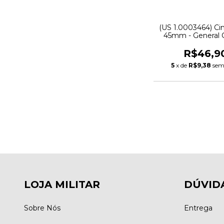
(US 1.0003464) C
45mm - General 
R$46,9
5
x de
R$9,38
sem
LOJA MILITAR
DÚVID
Sobre Nós
Entrega