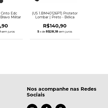
) Cinto Edc
(US 1.BM40126PT) Protetor
Bravo Militar
Lombar | Preto - Bélica
,90
R$140,90
8
sem juros
5
x de
R$28,18
sem juros
Nos acompanhe nas Redes
Sociais