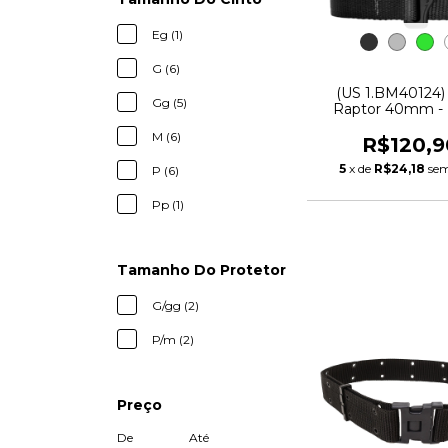
Eg (1)
G (6)
(US 1.BM40124)
Gg (5)
Raptor 40mm - 
M (6)
R$120,9
5
x de
R$24,18
sem
P (6)
Pp (1)
Tamanho Do Protetor
G/gg (2)
P/m (2)
Preço
De
Até