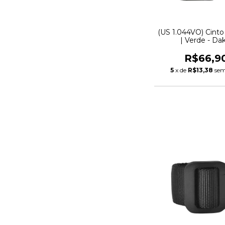
(US 1.044VO) Cinto
| Verde - Da
R$66,9
5
x de
R$13,38
sem