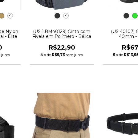
+1
+1
 de Nylon
(US 1.BM40129) Cinto com
(US 40107) 
l - Elite
Fivela em Polímero - Bélica
40mm - 
0
R$22,90
R$67
 juros
4
x de
R$5,73
sem juros
5
x de
R$13,5