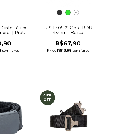
+1
 Cinto Tático
(US 1.40512) Cinto BDU
mero) | Preto
45mm - Bélica
ica
9,90
R$67,90
8
sem juros
5
x de
R$13,58
sem juros
30
%
OFF