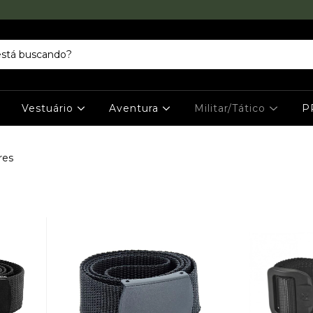
Vestuário
Aventura
Militar/Tático
P
res