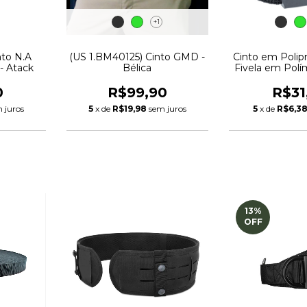
+1
nto N.A
(US 1.BM40125) Cinto GMD -
Cinto em Polip
 - Atack
Bélica
Fivela em Polí
Milit
0
R$99,90
R$31
 juros
5
x de
R$19,98
sem juros
5
x de
R$6,3
13
%
OFF