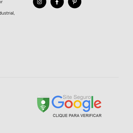
br
ustrial,