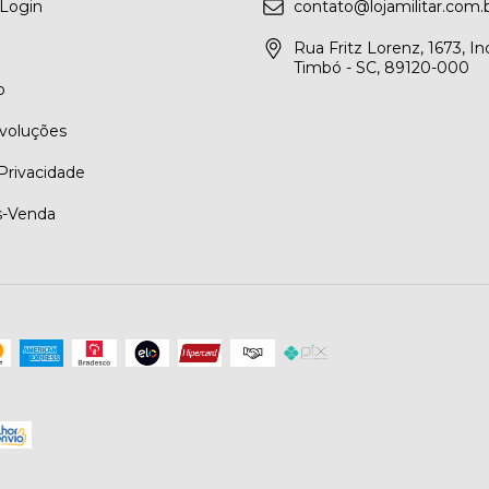
 Login
contato@lojamilitar.com.
Rua Fritz Lorenz, 1673, Ind
Timbó - SC, 89120-000
o
evoluções
 Privacidade
s-Venda