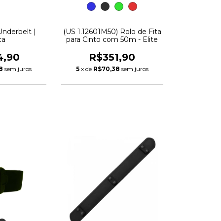
Underbelt |
(US 1.12601M50) Rolo de Fita
ca
para Cinto com 50m - Elite
4,90
R$351,90
8
sem juros
5
x de
R$70,38
sem juros