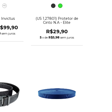
+1
 Invictus
(US 1.27801) Protetor de
Cinto N.A - Elite
$99,90
R$29,90
8
sem juros
5
x de
R$5,98
sem juros