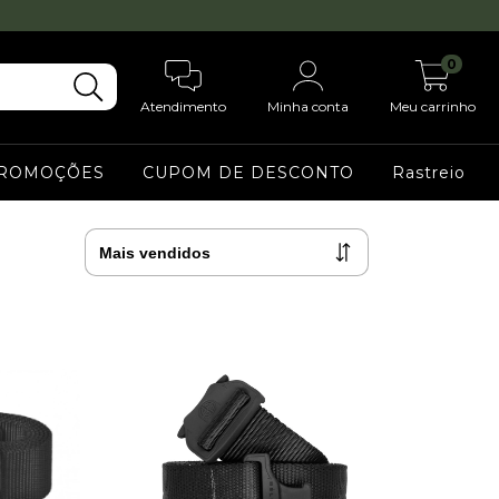
0
Atendimento
Minha conta
Meu carrinho
ROMOÇÕES
CUPOM DE DESCONTO
Rastreio