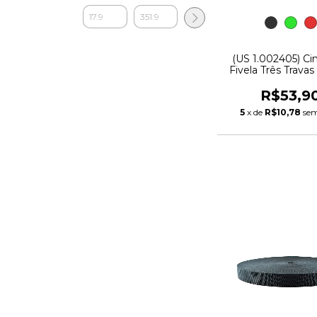
(US 1.002405) Ci
Fivela Três Travas
R$53,9
5
x de
R$10,78
sem