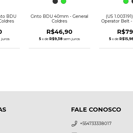
(US 1.003191
into BDU
Cinto BDU 40mm - General
Operator Belt - 
Coldres
Coldres
R$79
0
R$46,90
5
x de
R$15,9
 juros
5
x de
R$9,38
sem juros
AS
FALE CONOSCO
+554733338017