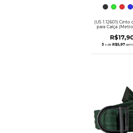
(US 1.12601) Cinto
para Calça (Metro)
R$17,9
3
x de
R$5,97
sem