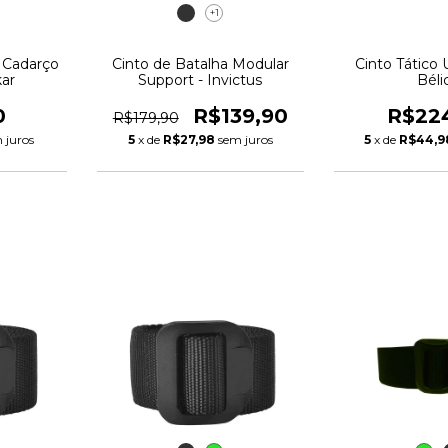
+1
 Cadarço
Cinto de Batalha Modular
Cinto Tático 
kar
Support - Invictus
Béli
0
R$139,90
R$22
R$179,90
 juros
5
x de
R$27,98
sem juros
5
x de
R$44,9