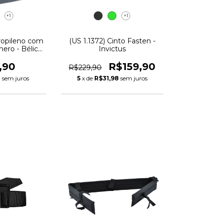
+1
+1
ropileno com
(US 1.1372) Cinto Fasten -
mero - Bélica
Invictus
ar
,90
R$159,90
R$229,90
8
sem juros
5
x de
R$31,98
sem juros