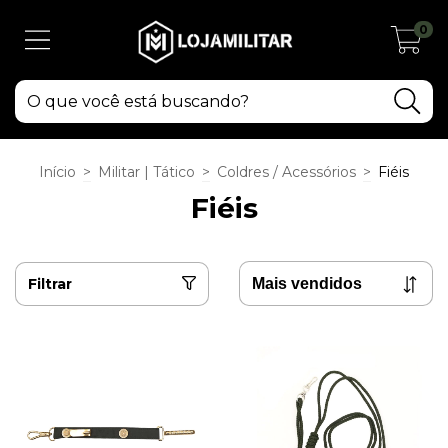
0
Início
>
Militar | Tático
>
Coldres / Acessórios
>
Fiéis
Fiéis
Filtrar