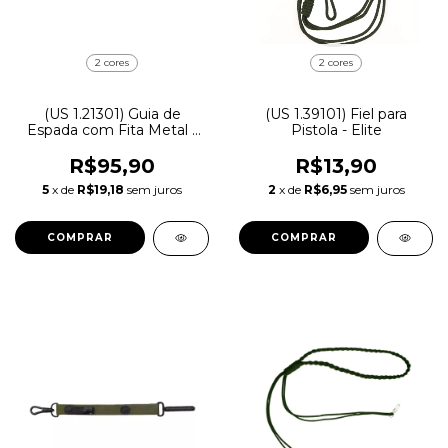
2 cores
2 cores
(US 1.21301) Guia de
(US 1.39101) Fiel para
Espada com Fita Metal |
Pistola - Elite
Dourado
R$95,90
R$13,90
5
x de
R$19,18
sem juros
2
x de
R$6,95
sem juros
COMPRAR
COMPRAR